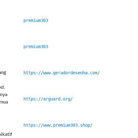
premium303
premium303
ang
https://www.geradordesenha.com/
d.
anya
https://arguard.org/
emua
https://www.premium303.shop/
ikatif