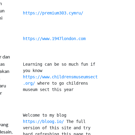
n
sun
https://premium303.cymru/
ni
https://www.1947london.com
r dan
tas
Learning can be so much fun if 
takan
you know 
https://www.childrensmuseumsect
n
.org/
 where to go childrens 
aru
museum sect this year
r
Welcome to my blog 
https://bloog.io/ 
The full 
yang
version of this site and try 
esain,
hard refreshing this page to 