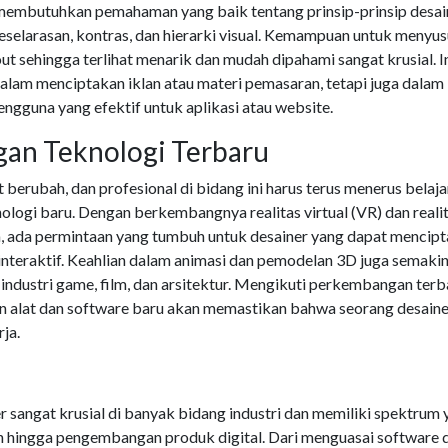
ni membutuhkan pemahaman yang baik tentang prinsip-prinsip desai
eselarasan, kontras, dan hierarki visual. Kemampuan untuk menyu
t sehingga terlihat menarik dan mudah dipahami sangat krusial. I
lam menciptakan iklan atau materi pemasaran, tetapi juga dalam
gguna yang efektif untuk aplikasi atau website.
gan Teknologi Terbaru
t berubah, dan profesional di bidang ini harus terus menerus belaja
ologi baru. Dengan berkembangnya realitas virtual (VR) dan reali
, ada permintaan yang tumbuh untuk desainer yang dapat mencip
interaktif. Keahlian dalam animasi dan pemodelan 3D juga semaki
industri game, film, dan arsitektur. Mengikuti perkembangan terb
n alat dan software baru akan memastikan bahwa seorang desaine
rja.
 sangat krusial di banyak bidang industri dan memiliki spektrum 
an hingga pengembangan produk digital. Dari menguasai software d