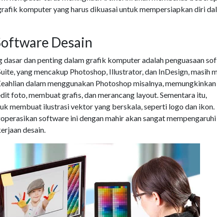
 grafik komputer yang harus dikuasai untuk mempersiapkan diri da
oftware Desain
ing dasar dan penting dalam grafik komputer adalah penguasaan so
uite, yang mencakup Photoshop, Illustrator, dan InDesign, masih 
. Keahlian dalam menggunakan Photoshop misalnya, memungkinkan
it foto, membuat grafis, dan merancang layout. Sementara itu,
tuk membuat ilustrasi vektor yang berskala, seperti logo dan ikon.
erasikan software ini dengan mahir akan sangat mempengaruhi
kerjaan desain.