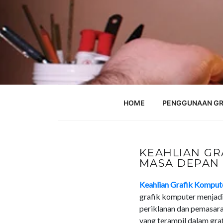
Skip
to
content
HOME
PENGGUNAAN GR
KEAHLIAN GR
MASA DEPAN
Keahlian Grafik Kompute
grafik komputer menjadi 
periklanan dan pemasara
yang terampil dalam gra