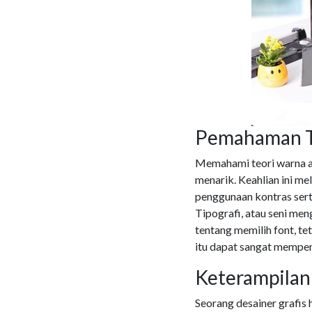
Pemahaman Te
Memahami teori warna ad
menarik. Keahlian ini me
penggunaan kontras ser
Tipografi, atau seni meng
tentang memilih font, te
itu dapat sangat mempen
Keterampilan 
Seorang desainer grafis