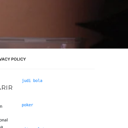
VACY POLICY
judi bola
ARIR
poker
an
onal
pa