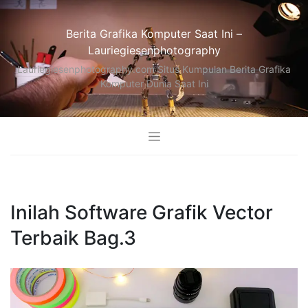
Skip
to
Berita Grafika Komputer Saat Ini –
content
Lauriegiesenphotography
Lauriegiesenphotography.com Situs Kumpulan Berita Grafika
Komputer Dunia Saat Ini
Inilah Software Grafik Vector
Terbaik Bag.3