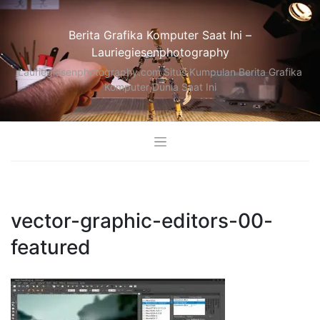
Skip
to
Berita Grafika Komputer Saat Ini –
content
Lauriegiesenphotography
Lauriegiesenphotography.com Situs Kumpulan Berita Grafika
Komputer Dunia Saat Ini
vector-graphic-editors-00-
featured