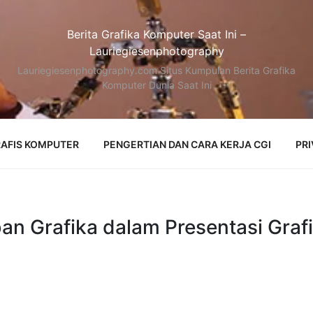
Berita Grafika Komputer Saat Ini –
Lauriegiesenphotography
Lauriegiesenphotography.com Situs Kumpulan Berita Grafika
Komputer Dunia Saat Ini
AFIS KOMPUTER
PENGERTIAN DAN CARA KERJA CGI
PRI
ban Grafika dalam Presentasi Graf