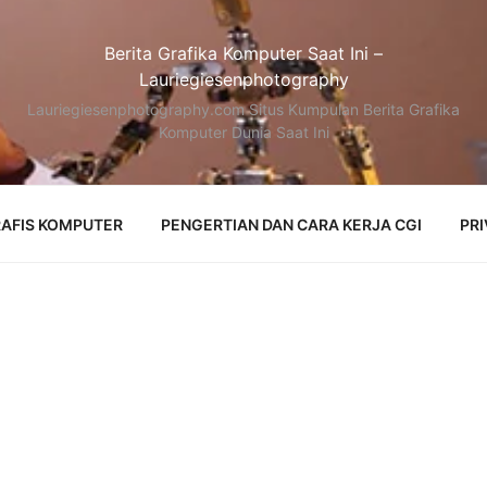
Berita Grafika Komputer Saat Ini –
Lauriegiesenphotography
Lauriegiesenphotography.com Situs Kumpulan Berita Grafika
Komputer Dunia Saat Ini
AFIS KOMPUTER
PENGERTIAN DAN CARA KERJA CGI
PRI